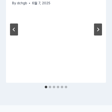
By
dchgb
6월 7, 2025