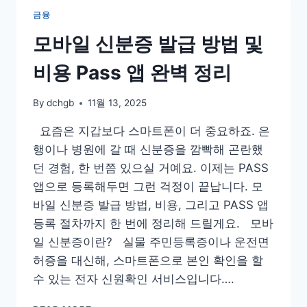
단
금융
앱
다
모바일 신분증 발급 방법 및
운
로
비용 Pass 앱 완벽 정리
드
&
By
dchgb
11월 13, 2025
생
활
요즘은 지갑보다 스마트폰이 더 중요하죠. 은
비,
행이나 병원에 갈 때 신분증을 깜빡해 곤란했
장
학
던 경험, 한 번쯤 있으실 거예요. 이제는 PASS
금
앱으로 등록해두면 그런 걱정이 끝납니다. 모
신
바일 신분증 발급 방법, 비용, 그리고 PASS 앱
청
등록 절차까지 한 번에 정리해 드릴게요. 모바
방
법
일 신분증이란? 실물 주민등록증이나 운전면
허증을 대신해, 스마트폰으로 본인 확인을 할
수 있는 전자 신원확인 서비스입니다….
모