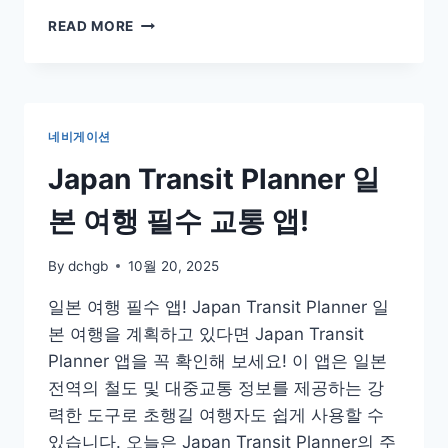
해
READ MORE
피
포
인
트
앱
네비게이션
다
운
Japan Transit Planner 일
로
드
본 여행 필수 교통 앱!
&
적
By
dchgb
10월 20, 2025
립,
사
일본 여행 필수 앱! Japan Transit Planner 일
용
본 여행을 계획하고 있다면 Japan Transit
처,
전
Planner 앱을 꼭 확인해 보세요! 이 앱은 일본
환
전역의 철도 및 대중교통 정보를 제공하는 강
방
력한 도구로 초행길 여행자도 쉽게 사용할 수
법
있습니다. 오늘은 Japan Transit Planner의 주