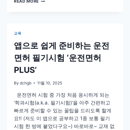
READ MORE
바
일
신
분
증
교육
발
급
앱으로 쉽게 준비하는 운전
방
법
면허 필기시험 ‘운전면허
및
비
PLUS’
용
PASS
By
dchgb
11월 10, 2025
앱
완
운전면허 시험 중 가장 처음 응시하게 되는
벽
‘학과시험(a.k.a. 필기시험)’을 아주 간편하고
정
리
빠르게 준비할 수 있는 꿀팁을 드리도록 할게
요!! (저도 이 앱으로 공부하고 1종 보통 필기
시험 한 방에 붙었다구요~) 바로바로~ 교재 없