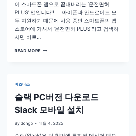
이 스마트폰 앱으로 끝내버리는 ​’운전면허
PLUS’ 앱입니다!! 아이폰과 안드로이드 모
두 지원하기 때문에 사용 중인 스마트폰의 앱
스토어에 가셔서 ‘운전면허 PLUS’라고 검색하
시면 바로…
앱
READ MORE
으
로
쉽
게
준
비즈니스
비
하
슬랙 PC버전 다운로드
는
운
Slack 모바일 설치
전
면
By
dchgb
11월 4, 2025
허
필
슬랙(Slack)은 팀 협업에 특화된 메신저 앱으