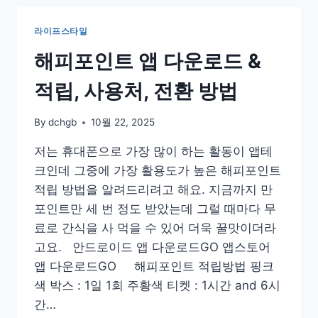
MPOP
다
라이프스타일
운
로
해피포인트 앱 다운로드 &
드
및
적립, 사용처, 전환 방법
사
용
By
dchgb
10월 22, 2025
법
저는 휴대폰으로 가장 많이 하는 활동이 앱테
크인데 그중에 가장 활용도가 높은 해피포인트
적립 방법을 알려드리려고 해요. 지금까지 만
포인트만 세 번 정도 받았는데 그럴 때마다 무
료로 간식을 사 먹을 수 있어 더욱 꿀맛이더라
고요. 안드로이드 앱 다운로드GO 앱스토어
앱 다운로드GO 해피포인트 적립방법 핑크
색 박스 : 1일 1회 주황색 티켓 : 1시간 and 6시
간…