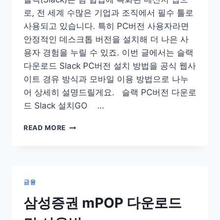
기
로, 전 세계 수많은 기업과 조직에서 필수 툴로
시
험
사용되고 있습니다. 특히 PC버전 사용자라면
‘운
안정적인 데스크톱 버전을 설치해 더 나은 사
전
용자 경험을 누릴 수 있죠. 이번 글에서는 슬랙
면
다운로드 Slack PC버전 설치 방법을 공식 웹사
허
PLUS’
이트 경유 방식과 모바일 이용 방법으로 나누
어 상세히 설명드릴게요. 슬랙 PC버전 다운로
드 Slack 설치GO …
슬
READ MORE
랙
PC
버
전
다
금융
운
로
삼성증권 mPOP 다운로드
드
SLACK