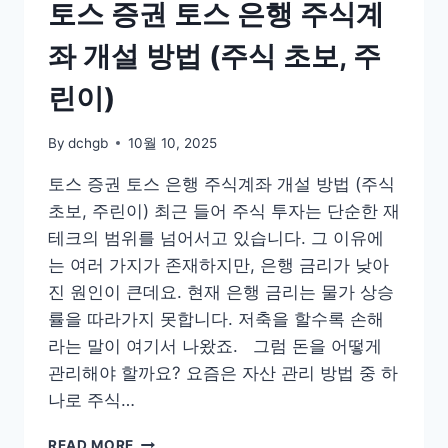
전
토스 증권 토스 은행 주식계
사
용
좌 개설 방법 (주식 초보, 주
법,
다
린이)
운
로
By
dchgb
10월 10, 2025
드
받
토스 증권 토스 은행 주식계좌 개설 방법 (주식
는
초보, 주린이) 최근 들어 주식 투자는 단순한 재
방
법
테크의 범위를 넘어서고 있습니다. 그 이유에
총
는 여러 가지가 존재하지만, 은행 금리가 낮아
정
진 원인이 큰데요. 현재 은행 금리는 물가 상승
리
률을 따라가지 못합니다. 저축을 할수록 손해
(+유
료,
라는 말이 여기서 나왔죠. 그럼 돈을 어떻게
무
관리해야 할까요? 요즘은 자산 관리 방법 중 하
료
나로 주식…
버
전
토
차
READ MORE