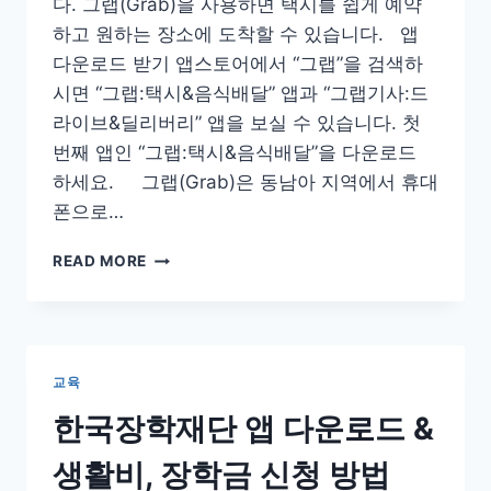
다. 그랩(Grab)을 사용하면 택시를 쉽게 예약
하고 원하는 장소에 도착할 수 있습니다. 앱
다운로드 받기 앱스토어에서 “그랩”을 검색하
시면 “그랩:택시&음식배달” 앱과 “그랩기사:드
라이브&딜리버리” 앱을 보실 수 있습니다. 첫
번째 앱인 “그랩:택시&음식배달”을 다운로드
하세요. 그랩(Grab)은 동남아 지역에서 휴대
폰으로…
그
READ MORE
랩
앱
다
운
로
교육
드
및
한국장학재단 앱 다운로드 &
동
남
생활비, 장학금 신청 방법
아