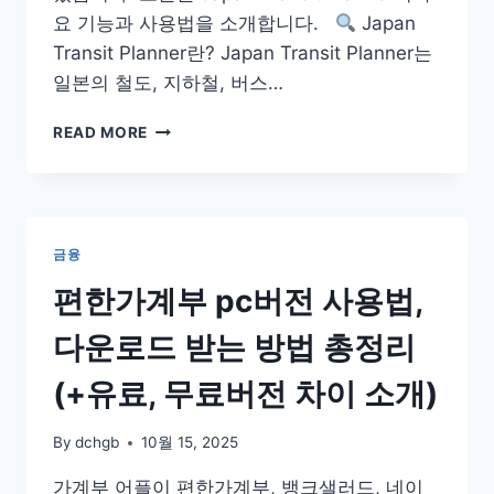
요 기능과 사용법을 소개합니다.
Japan
Transit Planner란? Japan Transit Planner는
일본의 철도, 지하철, 버스…
JAPAN
READ MORE
TRANSIT
PLANNER
일
본
여
금융
행
필
편한가계부 pc버전 사용법,
수
교
다운로드 받는 방법 총정리
통
앱!
(+유료, 무료버전 차이 소개)
By
dchgb
10월 15, 2025
가계부 어플이 편한가계부, 뱅크샐러드, 네이