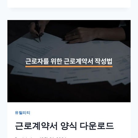
플
릭
스
다
운
로
드
유틸리티
근로계약서 양식 다운로드