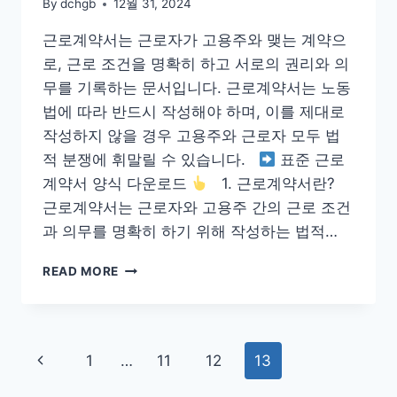
By
dchgb
12월 31, 2024
근로계약서는 근로자가 고용주와 맺는 계약으
로, 근로 조건을 명확히 하고 서로의 권리와 의
무를 기록하는 문서입니다. 근로계약서는 노동
법에 따라 반드시 작성해야 하며, 이를 제대로
작성하지 않을 경우 고용주와 근로자 모두 법
적 분쟁에 휘말릴 수 있습니다.
표준 근로
계약서 양식 다운로드
1. 근로계약서란?
근로계약서는 근로자와 고용주 간의 근로 조건
과 의무를 명확히 하기 위해 작성하는 법적…
근
READ MORE
로
계
약
서
Page
Previous
1
…
11
12
13
양
식
navigation
Page