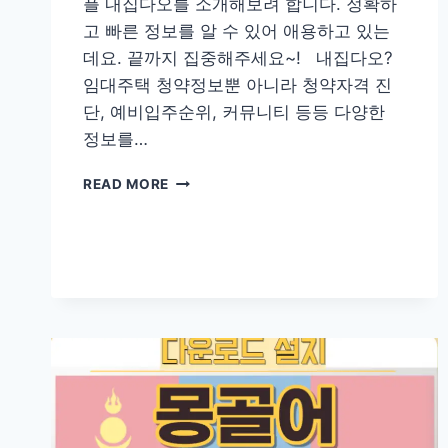
플 내집다오를 소개해보려 합니다. 정확하
고 빠른 정보를 알 수 있어 애용하고 있는
데요. 끝까지 집중해주세요~! 내집다오?
임대주택 청약정보뿐 아니라 청약자격 진
단, 예비입주순위, 커뮤니티 등등 다양한
정보를…
내
READ MORE
집
다
오
임
대
아
파
트
청
약
정
보