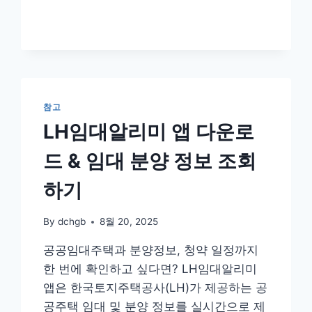
양
식
다
운
로
드
참고
LH임대알리미 앱 다운로
드 & 임대 분양 정보 조회
하기
By
dchgb
8월 20, 2025
공공임대주택과 분양정보, 청약 일정까지
한 번에 확인하고 싶다면? LH임대알리미
앱은 한국토지주택공사(LH)가 제공하는 공
공주택 임대 및 분양 정보를 실시간으로 제