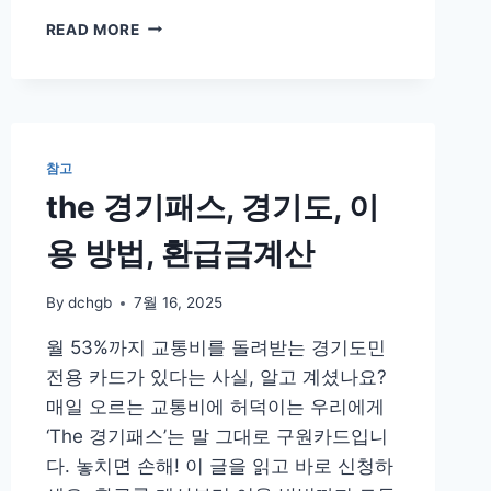
도
READ MORE
장
공
사
견
적
서
참고
(공
the 경기패스, 경기도, 이
사
현
용 방법, 환급금계산
장
견
적
By
dchgb
7월 16, 2025
서)
월 53%까지 교통비를 돌려받는 경기도민
양
식
전용 카드가 있다는 사실, 알고 계셨나요?
다
매일 오르는 교통비에 허덕이는 우리에게
운
‘The 경기패스’는 말 그대로 구원카드입니
로
드
다. 놓치면 손해! 이 글을 읽고 바로 신청하
및